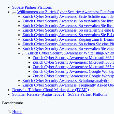
SoSafe Partner-Plattform
Willkommen zur Zurich Cyber Security Awareness Plattfor
Zurich Cyber Security Awareness: Erste Schritte nach de
Zurich Cyber Security Awareness: So verwalten Sie Ihre
Zurich Cyber Security Awareness: So verwalten Sie Ihre
Zurich Cyber Security Awareness: So erstellen Sie eine
Zurich Cyber Security Awareness: So verwalten Sie E-
Zurich Cyber Security Awareness: Zugang zum E-Learni
Zurich Cyber Security Awareness: So richten Sie eine Ph
Zurich Cyber Security Awareness: So verwalten Sie eine
Zurich Cyber Security Awareness: Whitelisting-Anlei
Zurich Cyber Security Awareness: Microsoft 365 I
Zurich Cyber Security Awareness: Microsoft 365 
Zurich Cyber Security Awareness: Microsoft 365 z
Zurich Cyber Security Awareness: Google Workspa
Zurich Cyber Security Awareness: Google Worksp
Zurich Cyber Security Awareness: Schulungsanalytics
Zurich Cyber Security Awareness: Frequently Asked Qu
Deutsche Telekom Cloud Marketplace (TCMP)
Sommer-Release (August 2025) – SoSafe Partner Platform
Breadcrumbs
Home