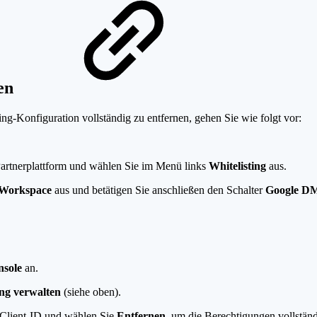
nen
-Konfiguration vollständig zu entfernen, gehen Sie wie folgt vor:
artnerplattform und wählen Sie im Menü links
Whitelisting
aus.
 Workspace
aus und betätigen Sie anschließen den Schalter
Google DM
sole
an.
ng verwalten
(siehe oben).
-Client-ID und wählen Sie
Entfernen
, um die Berechtigungen vollständ