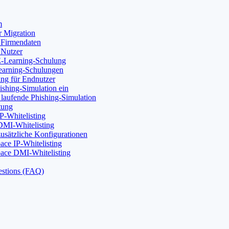
m
r Migration
 Firmendaten
 Nutzer
 E-Learning-Schulung
Learning-Schulungen
ng für Endnutzer
ishing-Simulation ein
 laufende Phishing-Simulation
tung
P-Whitelisting
DMI-Whitelisting
usätzliche Konfigurationen
ce IP-Whitelisting
ace DMI-Whitelisting
estions (FAQ)