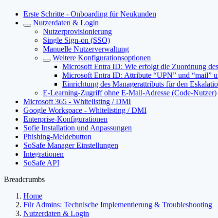
Erste Schritte - Onboarding für Neukunden
Nutzerdaten & Login
Nutzerprovisionierung
Single Sign-on (SSO)
Manuelle Nutzerverwaltung
Weitere Konfigurationsoptionen
Microsoft Entra ID: Wie erfolgt die Zuordnung des
Microsoft Entra ID: Attribute “UPN” und “mail” u
Einrichtung des Managerattributs für den Eskalat
E-Learning-Zugriff ohne E-Mail-Adresse (Code-Nutzer)
Microsoft 365 - Whitelisting / DMI
Google Workspace - Whitelisting / DMI
Enterprise-Konfigurationen
Sofie Installation und Anpassungen
Phishing-Meldebutton
SoSafe Manager Einstellungen
Integrationen
SoSafe API
Breadcrumbs
Home
Für Admins: Technische Implementierung & Troubleshooting
Nutzerdaten & Login