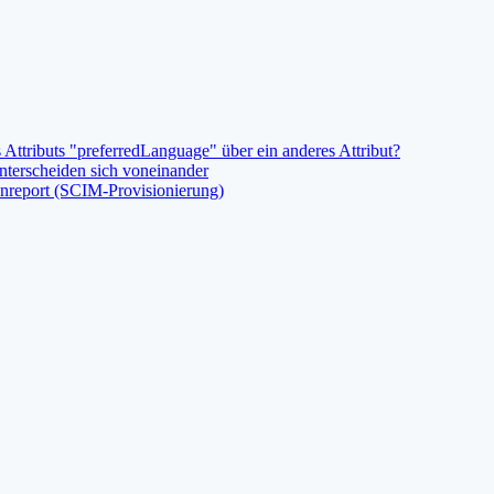
 Attributs "preferredLanguage" über ein anderes Attribut?
nterscheiden sich voneinander
ionreport (SCIM-Provisionierung)