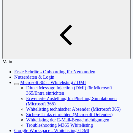
Main
Erste Schritte - Onboarding für Neukunden
Nutzerdaten & Login
Microsoft 365 - Whitelisting / DMI
Direct Message Injection (DMI) für Microsoft
365/Entra einrichten
Erweiterte Zustellung für Phishing-Simulationen
(Microsoft 365)
Whitelisting technischer Absender (Microsoft 365)
Sichere Links einrichten (Microsoft Defender)
Whitelisting der E-Mail-Benachrichtigungen
Troubleshooting M365 Whitelisting
Google Workspace - Whitelisting / DMI