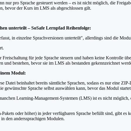
nn nur pro Sprache gesteuert werden – es ist nicht möglich, die Freiga
n, bevor der Kurs im LMS als abgeschlossen gilt.
chen unterteilt – SoSafe Lernpfad Reihenfolge:
sst, in einzelne Sprachversionen unterteilt", allerdings sind die Modu
rt.
 Freischaltung für jede Sprache steuern und haben keine Kontrolle übe
ßen und bestehen, bevor sie im LMS als bestanden gekennzeichnet wer
 einem Modul:
 Datei beinhaltet bereits sämtliche Sprachen, sodass es nur eine ZIP-
 die gewünschte Sprache selbst auswählen kann, bevor das Modul startet
i manchen Learning-Management-Systemen (LMS) ist es nicht möglich, e
m-Pakets oder höher) in jeder verfügbaren Sprache befüllt sind, gibt es 
uch in den anderssprachigen Modulen.