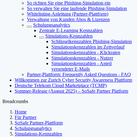
So richten Sie eine Phishing-Simulation ein
So verwalten Sie eine laufende Phishing-Simulation
Whitelisting-Anleitung (Partner-Plattform)
Verwaltung von Kunden Abos & Lizenzen
Schulungsanalytics
Zentrale E-Learning Kennzahlen
Simulations-Kennzahlen
Schlüsselkennzahlen Phishing-Simulation
Simulationskennzahlen im Zeitverlauf
Simulationskennzahlen - Klickraten
Simulationskennzahlen - Nutzer
Simulationskennzahlen - Anteil
versendeter E-Mails
Partner-Plattform: Frequently Asked Questions - FAQ
Willkommen zur Zurich Cyber Security Awareness Plattform
Deutsche Telekom Cloud Marketplace (TCMP)
Sommer-Release (August 2025) – SoSafe Partner Platform
Breadcrumbs
Home
Für Partner
SoSafe Partner-Plattform
Schulungsanalytics
Simulations-Kennzahlen